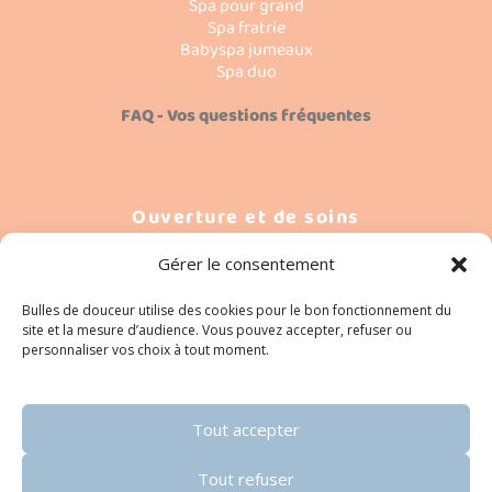
Spa pour grand
Spa fratrie
Babyspa jumeaux
Spa duo
FAQ - Vos questions fréquentes
Ouverture et de soins
Séances individuelles
Gérer le consentement
Uniquement sur RDV
Du lundi au samedi de 9h à 19h
Bulles de douceur utilise des cookies pour le bon fonctionnement du
site et la mesure d’audience. Vous pouvez accepter, refuser ou
personnaliser vos choix à tout moment.
Tout accepter
Tout refuser